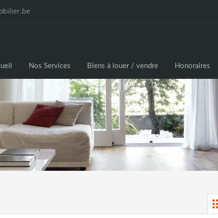
bilier.be
ueil
Nos Services
Biens à louer / vendre
Honoraires