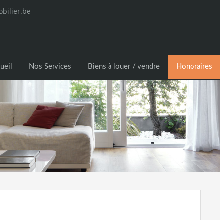
bilier.be
ueil
Nos Services
Biens à louer / vendre
Honoraires