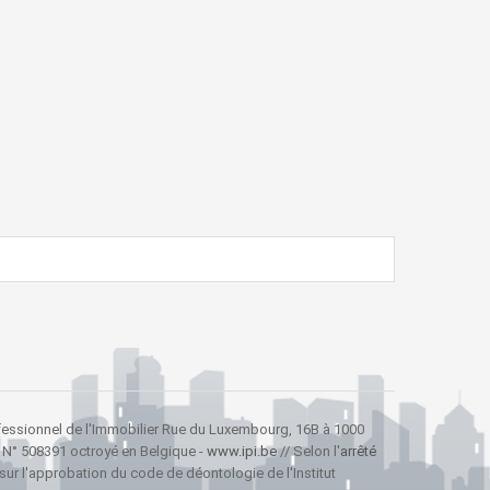
professionnel de l'Immobilier Rue du Luxembourg, 16B à 1000
, N° 508391 octroyé en Belgique -
www.ipi.be
// Selon l'
arrêté
sur l'approbation du code de déontologie de l'Institut