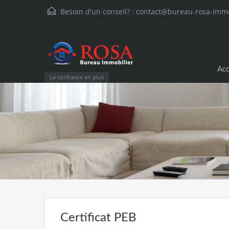
Besoin d'un conseil? :
contact@bureau-rosa-immo
Acc
La confiance en plus
Certificat PEB