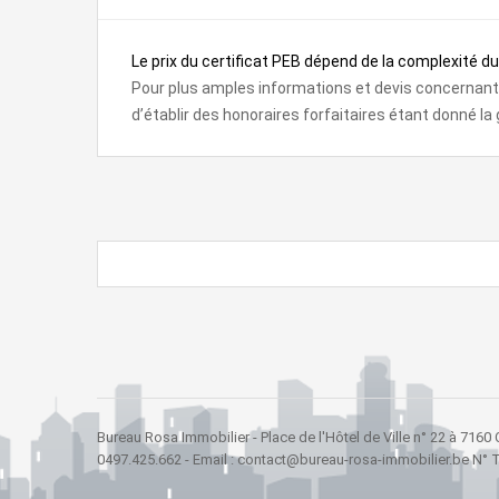
Le prix du certificat PEB dépend de la complexité d
Pour plus amples informations et devis concernant cet
d’établir des honoraires forfaitaires étant donné la
Bureau Rosa Immobilier - Place de l'Hôtel de Ville n° 22 à 7160
0497.425.662 - Email : contact@bureau-rosa-immobilier.be N° 