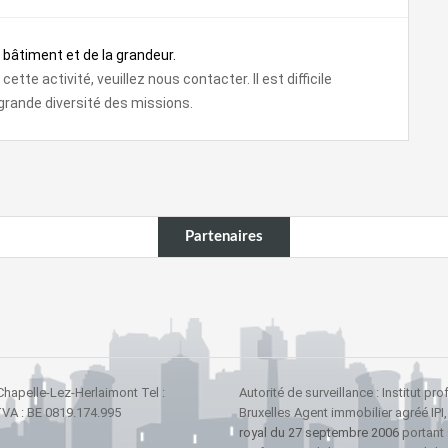
u bâtiment et de la grandeur.
te activité, veuillez nous contacter. Il est difficile
 grande diversité des missions.
Partenaires
 Chapelle-Lez-Herlaimont Tel :
Autorité de surveillance : Institut 
TVA : BE 0819.174.995
Bruxelles Agent immobilier agréé IPI
royal du 27 septembre 2006
portant 